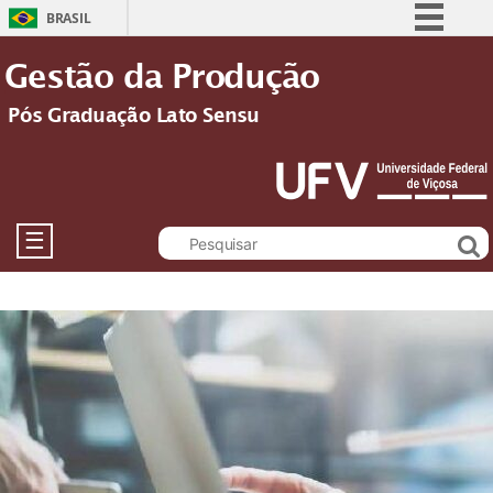
BRASIL
Simplifique!
Gestão da Produção
Comunica BR
Pós Graduação Lato Sensu
Participe
Acesso à informação
Legislação
Canais
☰